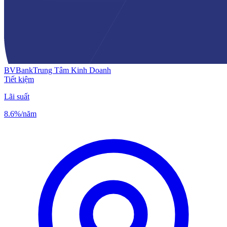
BVBank
Trung Tâm Kinh Doanh
Tiết kiệm
Lãi suất
8.6%
/năm