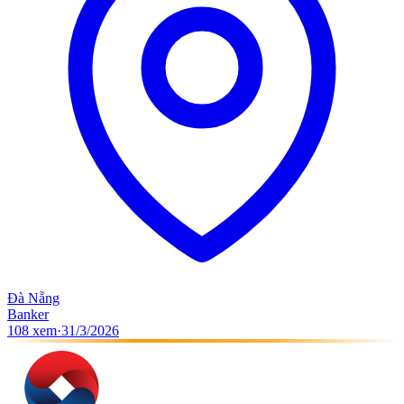
Đà Nẵng
Banker
108
xem
·
31/3/2026