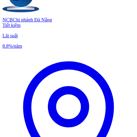
NCB
Chi nhánh Đà Nẵng
Tiết kiệm
Lãi suất
8.8%
/năm