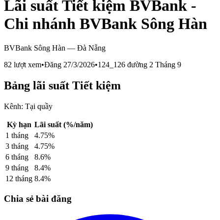
Lãi suất Tiết kiệm BVBank -
Chi nhánh BVBank Sông Hàn
BVBank Sông Hàn
—
Đà Nẵng
82
lượt xem
•
Đăng
27/3/2026
•
124_126 đường 2 Tháng 9
Bảng lãi suất
Tiết kiệm
Kênh:
Tại quầy
Kỳ hạn
Lãi suất (%/năm)
1
tháng
4.75
%
3
tháng
4.75
%
6
tháng
8.6
%
9
tháng
8.4
%
12
tháng
8.4
%
Chia sẻ bài đăng