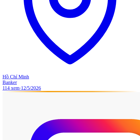
Hồ Chí Minh
Banker
114
xem
·
12/5/2026