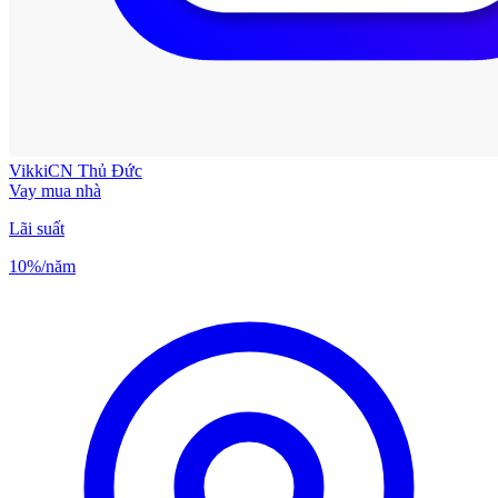
Vikki
CN Thủ Đức
Vay mua nhà
Lãi suất
10%
/năm