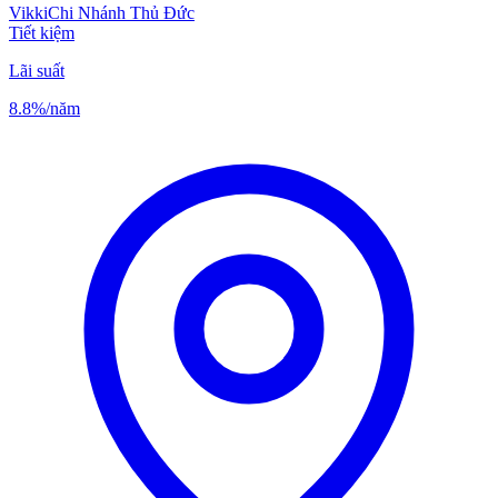
Vikki
Chi Nhánh Thủ Đức
Tiết kiệm
Lãi suất
8.8%
/năm