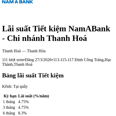
Lãi suất Tiết kiệm NamABank
- Chi nhánh Thanh Hoá
Thanh Hoá
—
Thanh Hóa
111
lượt xem
•
Đăng
27/3/2026
•
113-115-117 Đinh Công Tráng,Hạc
Thành,Thanh Hoá
Bảng lãi suất
Tiết kiệm
Kênh:
Tại quầy
Kỳ hạn
Lãi suất (%/năm)
1
tháng
4.75
%
3
tháng
4.75
%
6
tháng
8.3
%