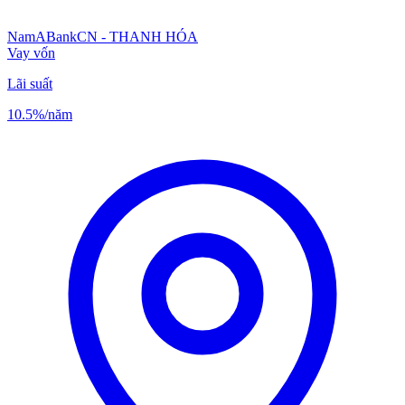
NamABank
CN - THANH HÓA
Vay vốn
Lãi suất
10.5%
/năm