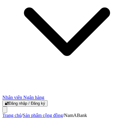
Nhân viên Ngân hàng
🔐
Đăng nhập / Đăng ký
Trang chủ
/
Sản phẩm cộng đồng
/
NamABank