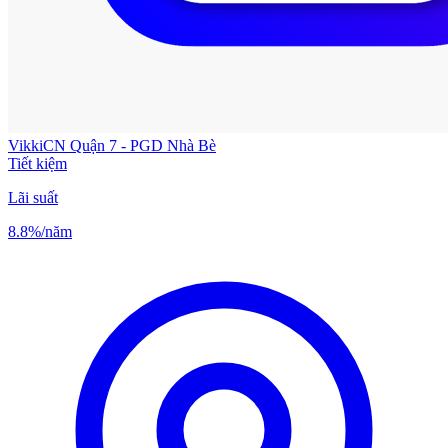
Vikki
CN Quận 7 - PGD Nhà Bè
Tiết kiệm
Lãi suất
8.8%
/năm