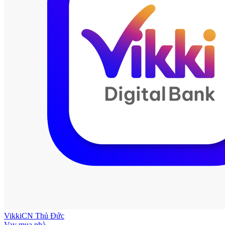
Vikki
CN Thủ Đức
Vay mua nhà