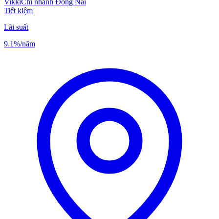
Vikki
Chi nhánh Đồng Nai
Tiết kiệm
Lãi suất
9.1%
/năm