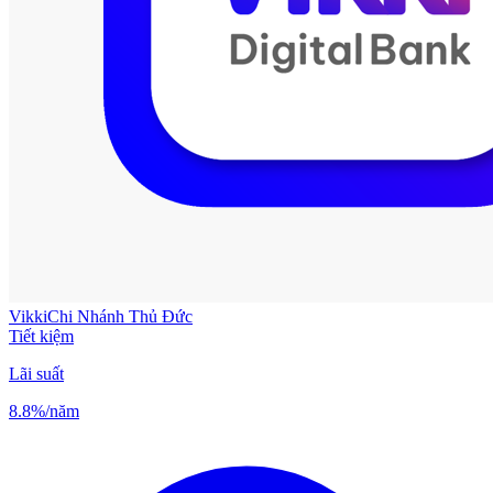
Vikki
Chi Nhánh Thủ Đức
Tiết kiệm
Lãi suất
8.8%
/năm