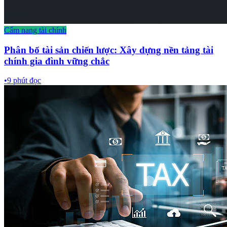
Cẩm nang tài chính
Phân bổ tài sản chiến lược: Xây dựng nền tảng tài
chính gia đình vững chắc
•
9
phút đọc