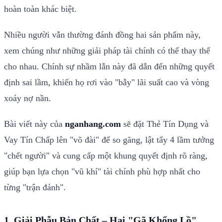
hoàn toàn khác biệt.
Nhiều người vẫn thường đánh đồng hai sản phẩm này,
xem chúng như những giải pháp tài chính có thể thay thế
cho nhau. Chính sự nhầm lẫn này đã dẫn đến những quyết
định sai lầm, khiến họ rơi vào "bẫy" lãi suất cao và vòng
xoáy nợ nần.
Bài viết này của
nganhang.com
sẽ đặt Thẻ Tín Dụng và
Vay Tín Chấp lên "võ đài" để so găng, lật tẩy 4 lầm tưởng
"chết người" và cung cấp một khung quyết định rõ ràng,
giúp bạn lựa chọn "vũ khí" tài chính phù hợp nhất cho
từng "trận đánh".
1. Giải Phẫu Bản Chất – Hai "Gã Khổng Lồ"