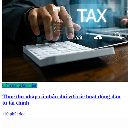
Cẩm nang tài chính
Thuế thu nhập cá nhân đối với các hoạt động đầu
tư tài chính
•
10
phút đọc