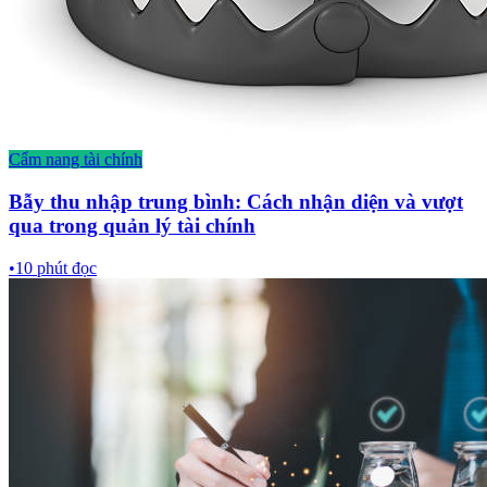
Cẩm nang tài chính
Bẫy thu nhập trung bình: Cách nhận diện và vượt
qua trong quản lý tài chính
•
10
phút đọc