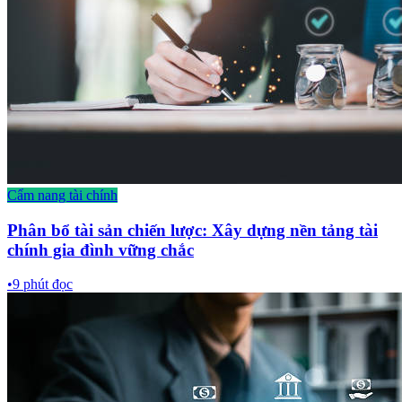
Cẩm nang tài chính
Phân bổ tài sản chiến lược: Xây dựng nền tảng tài
chính gia đình vững chắc
•
9
phút đọc