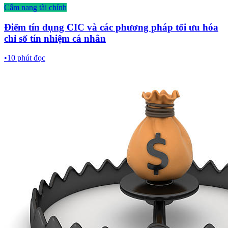
Cẩm nang tài chính
Điểm tín dụng CIC và các phương pháp tối ưu hóa
chỉ số tín nhiệm cá nhân
•
10
phút đọc